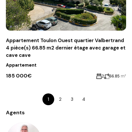
Appartement Toulon Ouest quartier Valbertrand
4 pièce(s) 66.85 m2 dernier étage avec garage et
cave cave
Appartement
185 000€
m²
2
66.85
1
2
3
4
Agents