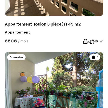
Appartement Toulon 3 pièce(s) 49 m2
Appartement
880€
/ mois
m²
2
49
A vendre
7