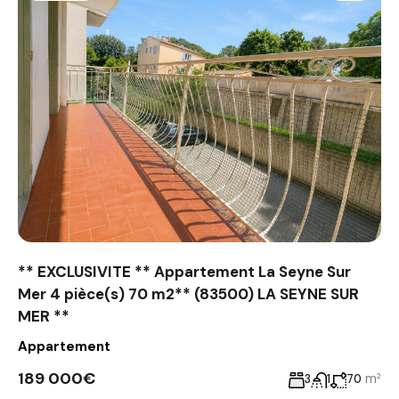
** EXCLUSIVITE ** Appartement La Seyne Sur
Mer 4 pièce(s) 70 m2** (83500) LA SEYNE SUR
MER **
Appartement
189 000€
m²
3
1
70