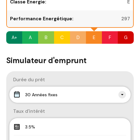
Classe Énergie:
E
Performance Energétique:
297
A+
A
B
C
D
E
F
G
Simulateur d'emprunt
Durée du prêt
30 Années fixes
Taux d'intérêt