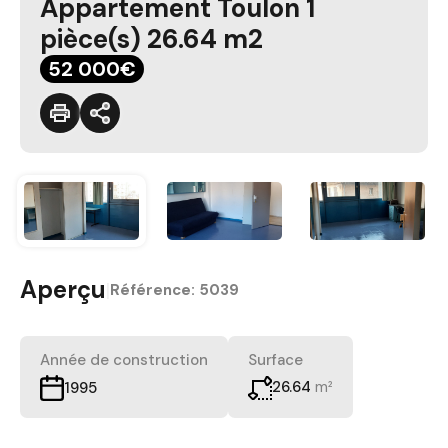
Appartement Toulon 1
pièce(s) 26.64 m2
52 000€
Aperçu
|
Référence:
5039
Année de construction
Surface
26.64
m²
1995