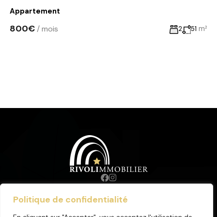
Appartement
800€
/ mois
m²
2
51
Politique de confidentialité
© 2023. Tous droits réservés.
Mentions Légales
.
Honoraires
.