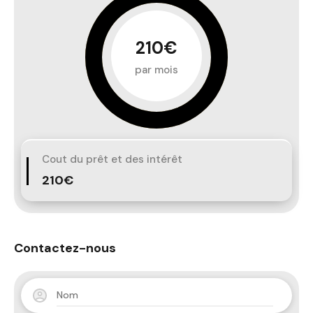
210€
par mois
Cout du prêt et des intérêt
210€
Contactez-nous