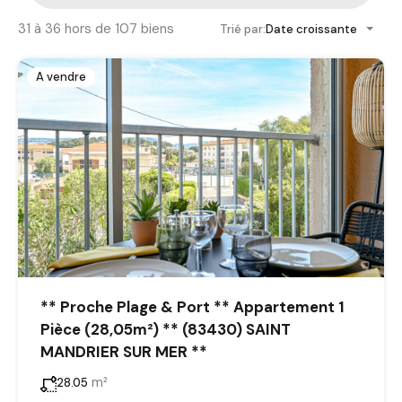
31
à
36
hors de
107
biens
Trié par:
Date croissante
A vendre
** Proche Plage & Port ** Appartement 1
Pièce (28,05m²) ** (83430) SAINT
MANDRIER SUR MER **
m²
28.05