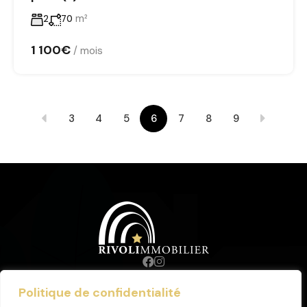
m²
2
70
1 100€
/ mois
3
4
5
6
7
8
9
Politique de confidentialité