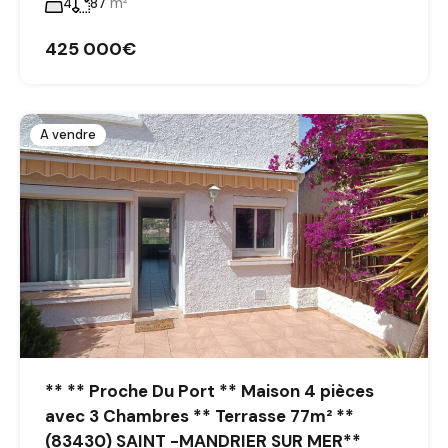
m²
4
87
425 000€
A vendre
** ** Proche Du Port ** Maison 4 pièces
avec 3 Chambres ** Terrasse 77m² **
(83430) SAINT -MANDRIER SUR MER**