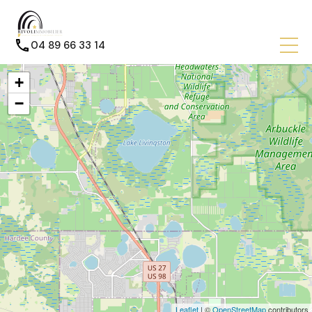
04 89 66 33 14
+
−
Leaflet
| ©
OpenStreetMap
contributors