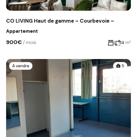
CO LIVING Haut de gamme – Courbevoie –
Appartement
900€
/ mois
m²
1
14
A vendre
5