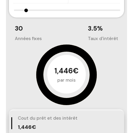
30
3.5
%
Années fixes
Taux d'intérêt
1,446€
par mois
Cout du prêt et des intérêt
1,446€