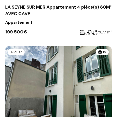
LA SEYNE SUR MER Appartement 4 pièce(s) 80M²
AVEC CAVE
Appartement
199 500€
m²
3
1
79.77
A louer
15