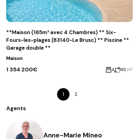
**Maison (165m² avec 4 Chambres) ** Six-
Fours-les-plages (83140-Le Brusc) ** Piscine **
Garage double **
Maison
1 354 200€
m²
4
165
1
2
Agents
Anne-Marie Mineo