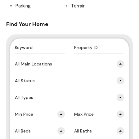
Parking
Terrain
Find Your Home
All Main Locations
All Status
All Types
Min Price
Max Price
All Beds
All Baths