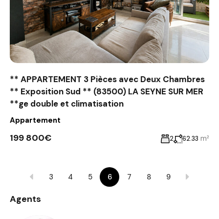
** APPARTEMENT 3 Pièces avec Deux Chambres
** Exposition Sud ** (83500) LA SEYNE SUR MER
**ge double et climatisation
Appartement
199 800€
m²
2
62.33
3
4
5
6
7
8
9
Agents