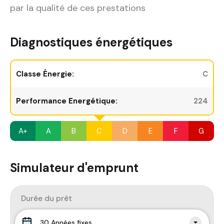
par la qualité de ces prestations
Diagnostiques énergétiques
Classe Énergie:
C
Performance Energétique:
224
A+
A
B
C
D
E
F
G
Simulateur d'emprunt
Durée du prêt
30 Années fixes