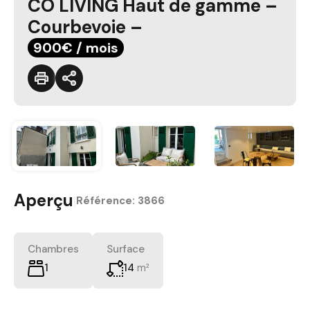
CO LIVING Haut de gamme –
Courbevoie –
900€ / mois
Aperçu
|
Référence:
3866
Chambres
Surface
1
14
m²