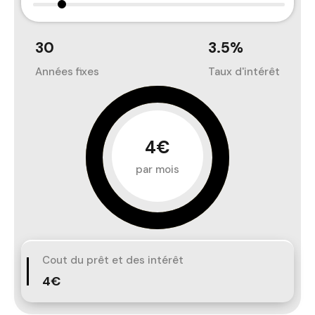
30
3.5
%
Années fixes
Taux d'intérêt
4€
par mois
Cout du prêt et des intérêt
4€