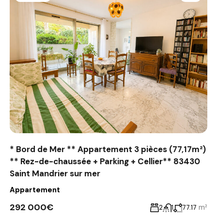
* Bord de Mer ** Appartement 3 pièces (77,17m²)
** Rez-de-chaussée + Parking + Cellier** 83430
Saint Mandrier sur mer
Appartement
292 000€
m²
2
1
77.17