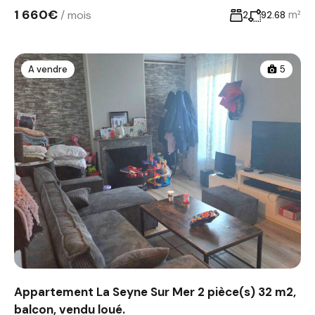
1 660€
/ mois
m²
2
92.68
A vendre
5
Appartement La Seyne Sur Mer 2 pièce(s) 32 m2,
balcon, vendu loué.