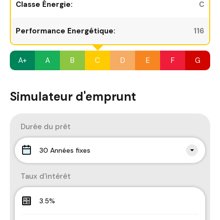
Classe Énergie:
C
Performance Energétique:
116
A+
A
B
C
D
E
F
G
Simulateur d'emprunt
Durée du prêt
30 Années fixes
Taux d'intérêt