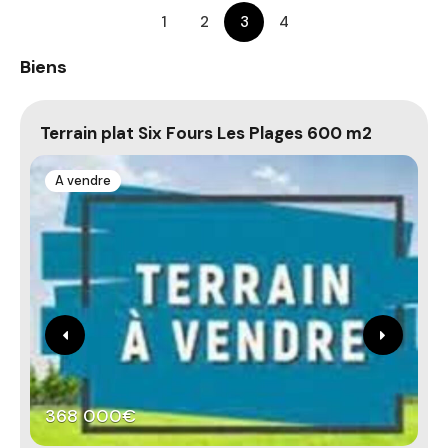
1
2
3
4
Biens
Terrain plat Six Fours Les Plages 600 m2
T
c
A vendre
368 000€