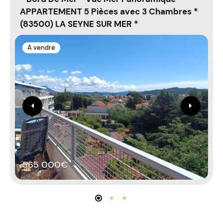
APPARTEMENT 5 Pièces avec 3 Chambres *
a
(83500) LA SEYNE SUR MER *
t
A vendre
565 000€